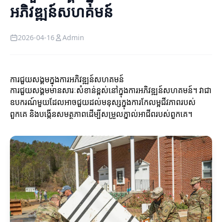
អភិវឌ្ឍន៍សហគមន៍
2026-04-16
Admin
ការជួយសង្គមក្នុងការអភិវឌ្ឍន៍សហគមន៍
ការជួយសង្គមមានសារៈសំខាន់ខ្ពស់នៅក្នុងការអភិវឌ្ឍន៍សហគមន៍។ វាជា
ឧបករណ៍មួយដែលអាចជួយដល់មនុស្សក្នុងការកែលម្អជីវភាពរបស់
ពួកគេ និងបង្កើនសមត្ថភាពដើម្បីសម្រួលភ្នាល់អាជីពរបស់ពួកគេ។