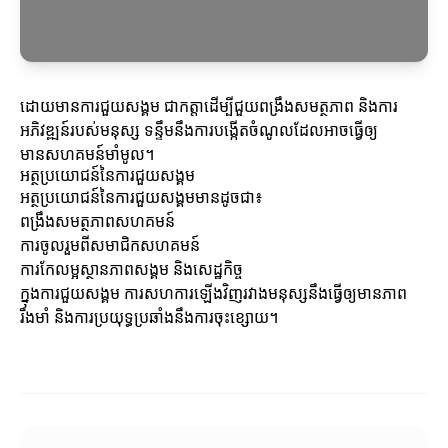
ដោយមានការជួយសង្គម ជាកត្តាដើម្បីជួយពង្រឹងសមត្ថភាព និងការ
អភិវឌ្ឍន៍​របស់មនុស្ស ទន្ទឹមនឹងការបង្កើតចំណូលដែលអាចធ្វើឲ្យ
មានសហគមន៍មាំមូល។
អត្ថប្រយោជន៍នៃការជួយសង្គម
អត្ថប្រយោជន៍នៃការជួយសង្គមមានដូចជា៖
ពង្រឹងសមត្ថភាពសហគមន៍
ការចូលរួមពីសមាជិកសហគមន៍
ការកែលម្អស្ថានភាពសង្គម និងសេដ្ឋកិច្ច
ក្នុងការជួយសង្គម ការសហការឡើងវិញរវាងមនុស្សនឹងធ្វើឲ្យមានភាព
រឹងមាំ និងការប្រយុទ្ធប្រឆាំងនឹងការចុះខ្សោយ។