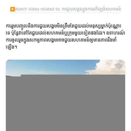
▶
Watch Video related to: ការជួយសង្គមក្នុងការអភិវឌ្ឍន៍សហគមន៍
ការរួមបញ្ចូលនិងការជួយសង្គមមិនត្រឹមតែជួយដល់មនុស្សម្នាក់ប៉ុណ្ណោះ
ទេ ប៉ុន្តែវានៅតែជួយដល់សហគមន៍ឬក្រុមមួយទៀតផងដែរ។ ឧទាហរណ៍
ការចូលរួមក្នុងសកម្មភាពសង្គមអាចជួយសហគមន៍ឲ្យមានភាពរឹងមាំ
ឡើង។