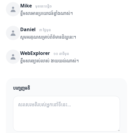
Mike
មុននេះបន្តិច
ខ្លឹមសារមានប្រយោជន៍ខ្លាំងណាស់។
Daniel
៣ ថ្ងៃមុន
សូមអរគុណសម្រាប់ព័ត៌មានដ៏ល្អនេះ។
WebExplorer
១០ នាទីមុន
ខ្លឹមសារច្បាស់លាស់ ងាយយល់ណាស់។
បញ្ចេញមតិ