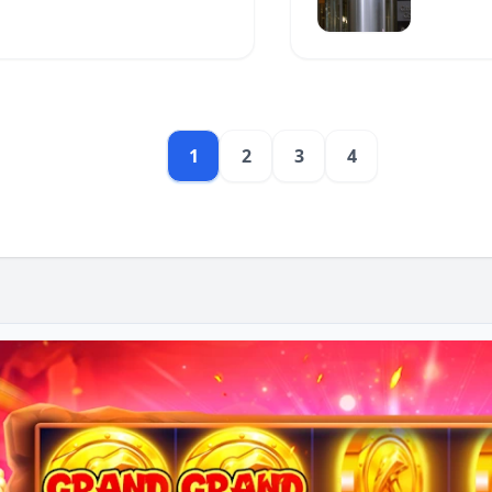
1
2
3
4