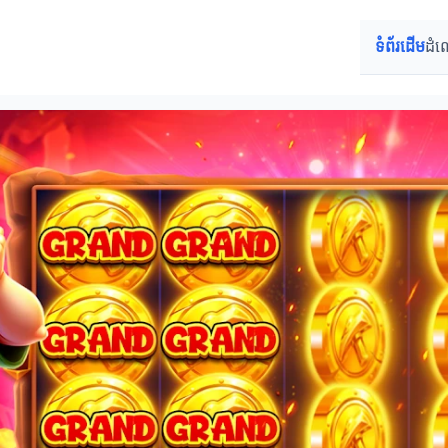
ទំព័រដើម
ដំណ