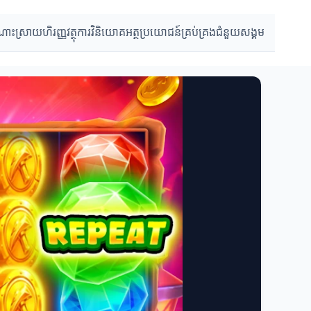
ោះស្រាយហិរញ្ញវត្ថុ
ការវិនិយោគ
អត្ថប្រយោជន៍គ្រប់គ្រង
ជំនួយសង្គម