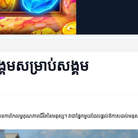
គមសម្រាប់សង្គម
នការកែលម្អគុណភាពជីវិតនៃមនុស្ស។ វាជាផ្នែកមួយដែលផ្ដល់ឱកាសដល់មនុស្សក