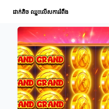
ដាក់តិច ឈ្នះលើសការរំពឹង