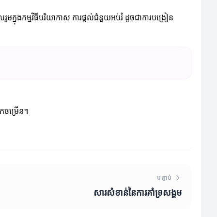
រួមក្នុងកម្មវិធីបរិយាកាស ការផ្តល់ជំនួយអប់រំ ដូចជាការបង្រៀន
ីកចម្រើន។
បន្ទាប់
សារសំខាន់នៃការគាំទ្រសង្គម