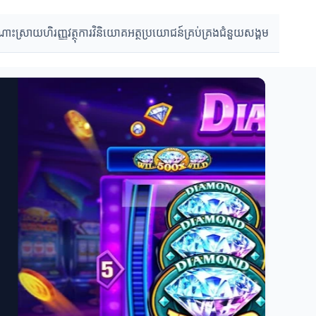
ោះស្រាយហិរញ្ញវត្ថុ
ការវិនិយោគ
អត្ថប្រយោជន៍គ្រប់គ្រង
ជំនួយសង្គម