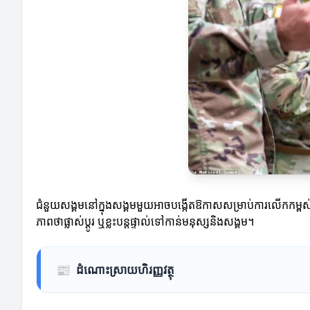
ជំនួយសង្គមនៅក្នុងសង្គមមួយអាចបង្កើតឱកាសសម្រាប់ការលើកកម្ពស់ការទ
ភាពថាផ្លាស់ប្តូរ ឬខ្លះបន្តផ្ទាល់ទៅកាន់មនុស្សនិងសង្គម។
📰
ដំណោះស្រាយហិរញ្ញវត្ថុ