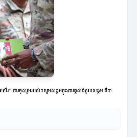
រសើរ។ ការចូលរួមរបស់ជនរួមសង្គមក្នុងការផ្តល់ជំនួយសង្គម គឺជា