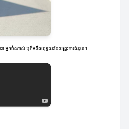
ជា អ្នកចំណាស់ ឬក៏អតីតយុទ្ធជនដែលត្រូវការជំនួយ។