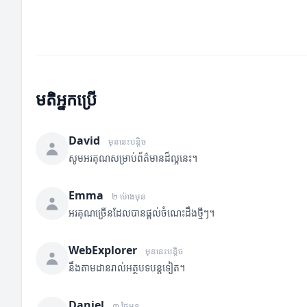
មតិអ្នកប្រើ
David
មុននេះបន្តិច
សូមអរគុណសម្រាប់ព័ត៌មានដ៏ល្អនេះ។
Emma
២ ម៉ោងមុន
អរគុណច្រើនដែលបានផ្តល់ចំណេះដឹងថ្មីៗ។
WebExplorer
មុននេះបន្តិច
នឹងតាមដានរាល់អត្ថបទបន្តទៀត។
Daniel
៣ ថ្ងៃមុន