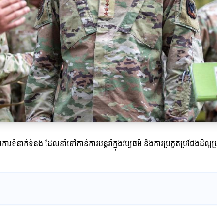
ំនាក់ទំនង ដែលនាំទៅកាន់ការបន្តរ៉ាក្នុងវប្បធម៍ និងការប្រកួតប្រជែងដ៏ល្អប្