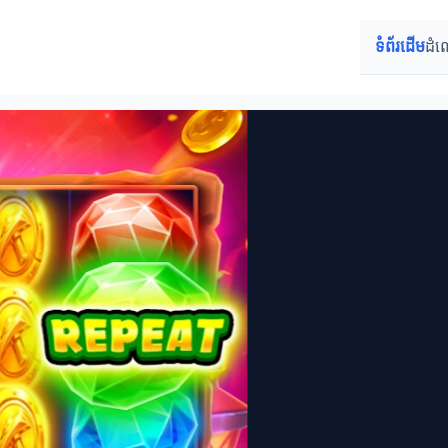
ទំព័រដើម
ដំណ