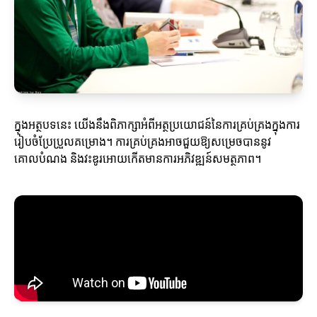
ក្នុងអត្ថបទនេះ យើងនឹងពិភាក្សាអំពីអត្ថប្រយោជន៍នៃការគ្រប់គ្រងក្នុងការ
រៀបចំប្រែប្រួលគម្រោង។ ការគ្រប់គ្រងអាចជួយឱ្យសម្រេចបាននូវ
គោលបំណង និងវះឌូរអោយកើតមានការអភិវឌ្ឍន៍សមត្ថភាព។