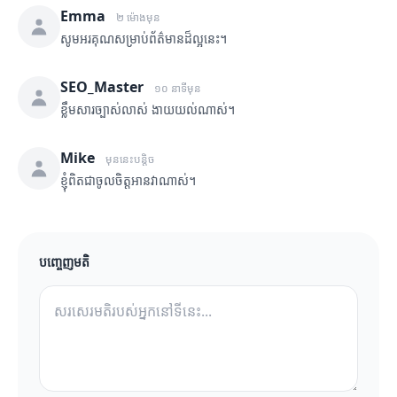
Emma
២ ម៉ោងមុន
សូមអរគុណសម្រាប់ព័ត៌មានដ៏ល្អនេះ។
SEO_Master
១០ នាទីមុន
ខ្លឹមសារច្បាស់លាស់ ងាយយល់ណាស់។
Mike
មុននេះបន្តិច
ខ្ញុំពិតជាចូលចិត្តអានវាណាស់។
បញ្ចេញមតិ