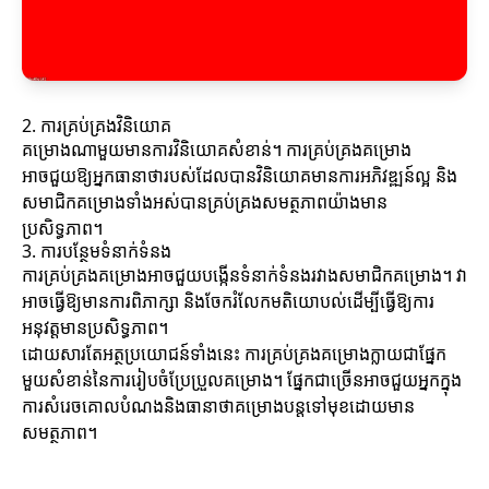
2. ការគ្រប់គ្រងវិនិយោគ
គម្រោងណាមួយមានការវិនិយោគសំខាន់។ ការគ្រប់គ្រងគម្រោង
អាចជួយឱ្យអ្នកធានាថារបស់ដែលបានវិនិយោគមានការអភិវឌ្ឍន៍ល្អ និង
សមាជិកគម្រោងទាំងអស់បានគ្រប់គ្រងសមត្ថភាពយ៉ាងមាន
ប្រសិទ្ធភាព។
3. ការបន្ថែមទំនាក់ទំនង
ការគ្រប់គ្រងគម្រោងអាចជួយបង្កើនទំនាក់ទំនងរវាងសមាជិកគម្រោង។ វា
អាចធ្វើឱ្យមានការពិភាក្សា និងចែករំលែកមតិយោបល់ដើម្បីធ្វើឱ្យការ
អនុវត្តមានប្រសិទ្ធភាព។
ដោយសារតែអត្ថប្រយោជន៍ទាំងនេះ ការគ្រប់គ្រងគម្រោងក្លាយជាផ្នែក
មួយសំខាន់នៃការរៀបចំប្រែប្រួលគម្រោង។ ផ្នែកជាច្រើនអាចជួយអ្នកក្នុង
ការសំរេចគោលបំណងនិងធានាថាគម្រោងបន្តទៅមុខដោយមាន
សមត្ថភាព។