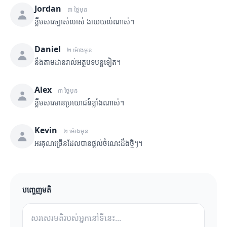
Jordan
៣ ថ្ងៃមុន
ខ្លឹមសារច្បាស់លាស់ ងាយយល់ណាស់។
Daniel
២ ម៉ោងមុន
នឹងតាមដានរាល់អត្ថបទបន្តទៀត។
Alex
៣ ថ្ងៃមុន
ខ្លឹមសារមានប្រយោជន៍ខ្លាំងណាស់។
Kevin
២ ម៉ោងមុន
អរគុណច្រើនដែលបានផ្តល់ចំណេះដឹងថ្មីៗ។
បញ្ចេញមតិ