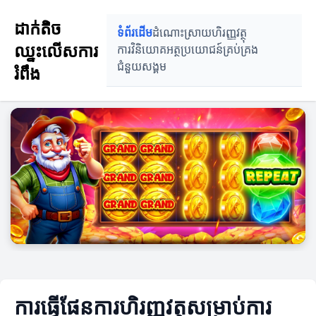
ដាក់តិច
ទំព័រដើម
ដំណោះស្រាយហិរញ្ញវត្ថុ
ឈ្នះលើសការ
ការវិនិយោគ
អត្ថប្រយោជន៍គ្រប់គ្រង
ជំនួយសង្គម
រំពឹង
ការធ្វើផែនការហិរញ្ញវត្ថុសម្រាប់ការ