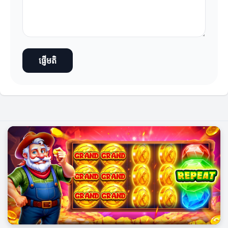
ផ្ញើមតិ