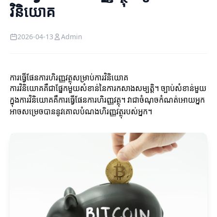
វិនិយោគ
2026-04-13
Admin
ការធ្វើផែនការហិរញ្ញវត្ថុសម្រាប់ការវិនិយោគ
ការវិនិយោគគឺជា​ផ្នែកមួយសំខាន់នៃការកសាងសម្បត្តិ។ ច្បាប់សំខាន់មួយ
ក្នុងការវិនិយោគគឺការធ្វើផែនការហិរញ្ញវត្ថុ។ វាជាចំណុចកំណត់អោយអ្នក
អាចសម្រេចបាននូវគោលបំណងហិរញ្ញវត្ថុរបស់អ្នក។