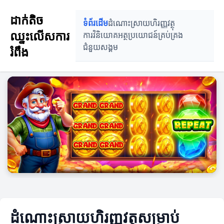
ដាក់តិច
ទំព័រដើម
ដំណោះស្រាយហិរញ្ញវត្ថុ
ឈ្នះលើសការ
ការវិនិយោគ
អត្ថប្រយោជន៍គ្រប់គ្រង
ជំនួយសង្គម
រំពឹង
ដំណោះស្រាយហិរញ្ញវត្ថុសម្រាប់