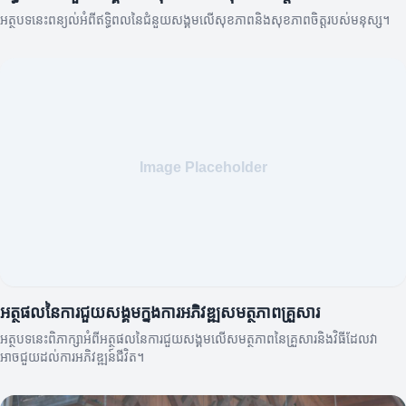
អត្ថបទនេះពន្យល់អំពីឥទ្ធិពលនៃជំនួយសង្គមលើសុខភាពនិងសុខភាពចិត្តរបស់មនុស្ស។
អត្ថផលនៃការជួយសង្គមក្នុងការអភិវឌ្ឍសមត្ថភាពគ្រួសារ
អត្ថបទនេះពិភាក្សាអំពីអត្ថផលនៃការជួយសង្គមលើសមត្ថភាពនៃគ្រួសារនិងវិធីដែលវា
អាចជួយដល់ការអភិវឌ្ឍន៍ជីវិត។