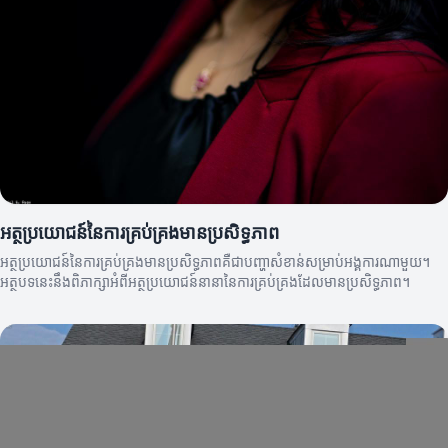
អត្ថប្រយោជន៍នៃការគ្រប់គ្រងមានប្រសិទ្ធភាព
អត្ថប្រយោជន៍នៃការគ្រប់គ្រងមានប្រសិទ្ធភាពគឺជាបញ្ហាសំខាន់សម្រាប់អង្គការណាមួយ។
អត្ថបទនេះនឹងពិភាក្សាអំពីអត្ថប្រយោជន៍នានានៃការគ្រប់គ្រងដែលមានប្រសិទ្ធភាព។