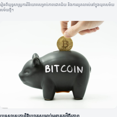
រៀនពីយុទ្ធសាស្ត្រការវិនិយោគសម្រាប់ភាពជោគជ័យ និងការលូតលាស់នៅក្នុងយុគសម័យ
សម័យថ្មី។
យុទ្ធសាស្ត្រការវិនិយោគសម្រាប់អនាគតដ៏ចីរភាព