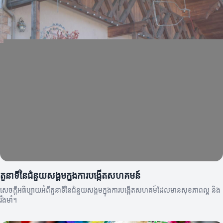
តួនាទីនៃជំនួយសង្គមក្នុងការបង្កើតសហគមន៍
សេចក្តីអធិប្បាយអំពីតួនាទីនៃជំនួយសង្គមក្នុងការបង្កើតសហគម៍ដែលមានសុខភាពល្អ និង
រឹងមាំ។