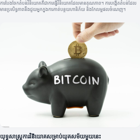
ការបែងចែកតំបន់វិនិយោគគឺជាការធ្វើវិនិយោគដែលមានគុណភាព។ ការបង្កើតតំបន់ដែល
មានប្រសិទ្ធភាពនឹងជួយអ្នកក្នុងការកាត់បន្ថយហានិភ័យ និងកែលម្អផលចំណេញ។
យុទ្ធសាស្ត្រការវិនិយោគសម្រាប់យុគសម័យមួយនេះ