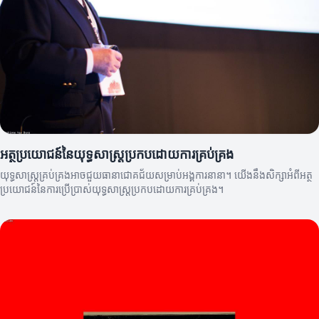
អត្ថប្រយោជន៍នៃយុទ្ធសាស្ត្រប្រកបដោយការគ្រប់គ្រង
យុទ្ធសាស្ត្រគ្រប់គ្រងអាចជួយធានាជោគជ័យសម្រាប់អង្គការនានា។ យើងនឹងសិក្សាអំពីអត្ថ
ប្រយោជន៍នៃការប្រើប្រាស់យុទ្ធសាស្ត្រប្រកបដោយការគ្រប់គ្រង។