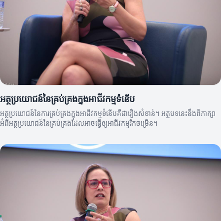
អត្ថប្រយោជន៍នៃគ្រប់គ្រងក្នុងអាជីវកម្មទំនើប
អត្ថប្រយោជន៍នៃការគ្រប់គ្រងក្នុងអាជីវកម្មទំនើបគឺជារឿងសំខាន់។ អត្ថបទនេះនឹងពិភាក្សា
អំពីអត្ថប្រយោជន៍នៃគ្រប់គ្រងដែលអាចធ្វើឲ្យអាជីវកម្មរីកចម្រើន។