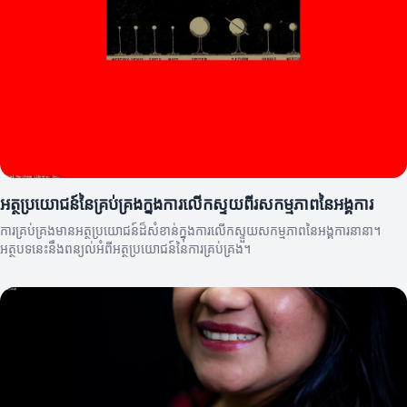
អត្ថប្រយោជន៍នៃគ្រប់គ្រងក្នុងការលើកស្ទួយពីរសកម្មភាពនៃអង្គការ
ការគ្រប់គ្រងមានអត្ថប្រយោជន៍ដ៏សំខាន់ក្នុងការលើកស្ទួយសកម្មភាពនៃអង្គការនានា។
អត្ថបទនេះនឹងពន្យល់អំពីអត្ថប្រយោជន៍នៃការគ្រប់គ្រង។