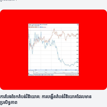
ការបែងចែកតំបន់វិនិយោគ: ការបង្កើតតំបន់វិនិយោគដែលមាន
ប្រសិទ្ធភាព