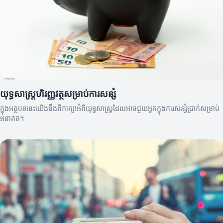
យុទ្ធសាស្ត្រហិរញ្ញវត្ថុសម្រាប់ការសន្សំ
ក្នុងអត្ថបទនេះយើងនឹងពិភាក្សាអំពីយុទ្ធសាស្ត្រដែលអាចជួយអ្នកក្នុងការសន្សំប្រាក់សម្រាប់
អនាគត។