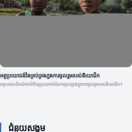
អត្ថប្រយោជន៍នៃគ្រប់គ្រងក្នុងការចូលរួមរបស់និយោជិក
អត្ថបទនេះពិពណ៌នាអំពីអត្ថប្រយោជន៍នៃការគ្រប់គ្រងក្នុងការចូលរួមរបស់និយោជិក។
ជំនួយសង្គម