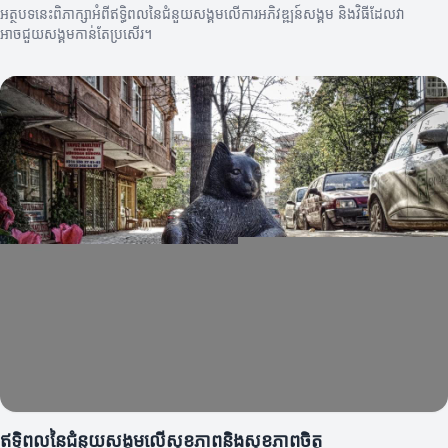
អត្ថបទនេះពិភាក្សាអំពីឥទ្ធិពលនៃជំនួយសង្គមលើការអភិវឌ្ឍន៍សង្គម និងវិធីដែលវា
អាចជួយសង្គមកាន់តែប្រសើរ។
ឥទ្ធិពលនៃជំនួយសង្គមលើសុខភាពនិងសុខភាពចិត្ត