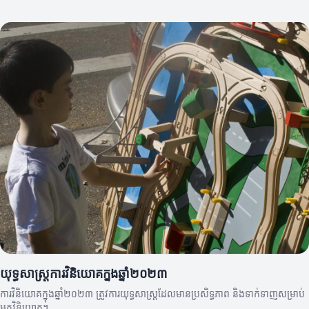
យុទ្ធសាស្ត្រការវិនិយោគក្នុងឆ្នាំ២០២៣
ការវិនិយោគក្នុងឆ្នាំ២០២៣ ត្រូវការយុទ្ធសាស្ត្រដែលមានប្រសិទ្ធភាព និងទាក់ទាញសម្រាប់
អ្នកវិនិយោគ។