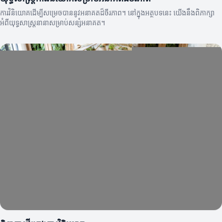
ការវិនិយោគដើម្បីសម្រេចបាននូវអនាគតដ៏ចីរភាព។ នៅក្នុងអត្ថបទនេះ យើងនឹងពិភាក្សា
អំពីយុទ្ធសាស្ត្រនានាសម្រាប់សន្សំអនាគត។