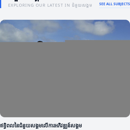
SEE ALL SUBJECTS
EXPLORING OUR LATEST IN ជំនួយសង្គម
ឥទ្ធិពលនៃជំនួយសង្គមលើការអភិវឌ្ឍន៍សង្គម