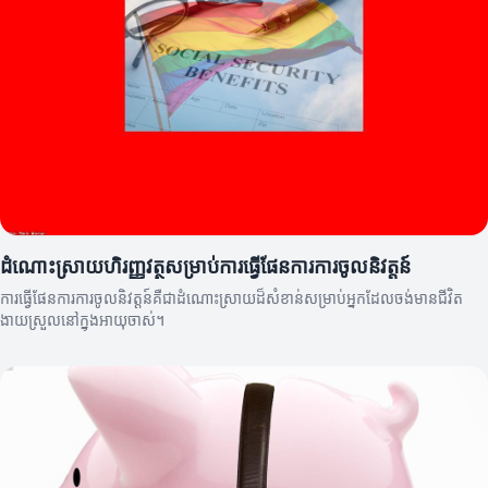
ដំណោះស្រាយហិរញ្ញវត្ថុសម្រាប់ការធ្វើផែនការការចូលនិវត្តន៍
ការធ្វើផែនការការចូលនិវត្តន៍គឺជាដំណោះស្រាយដ៏សំខាន់សម្រាប់អ្នកដែលចង់មានជីវិត
ងាយស្រួលនៅក្នុងអាយុចាស់។