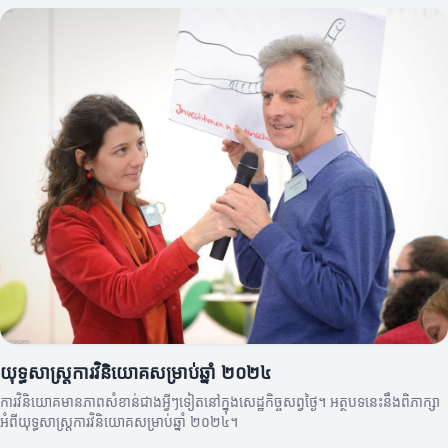
យុទ្ធសាស្ត្រ​ការ​វិនិយោគ​សម្រាប់​ឆ្នាំ ២០២៤
ការវិនិយោគមានភាពសំខាន់ជាងអ្វីៗទៀតនៅក្នុងសេដ្ឋកិច្ចសព្វថ្ងៃ។ អត្ថបទនេះនឹងពិភាក្សា
អំពីយុទ្ធសាស្ត្រការវិនិយោគសម្រាប់ឆ្នាំ ២០២៤។