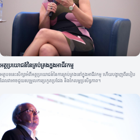
អត្ថប្រយោជន៍នៃគ្រប់គ្រងក្នុងអាជីវកម្ម
អត្ថបទនេះសិក្សាអំពីអត្ថប្រយោជន៍នៃការគ្រប់គ្រងនៅក្នុងអាជីវកម្ម ហើយបង្ហាញពីរបៀប
ដែលវាអាចជួយសម្រួលការប្រកួតប្រជែង និងកែលម្អប្រសិទ្ធភាព។