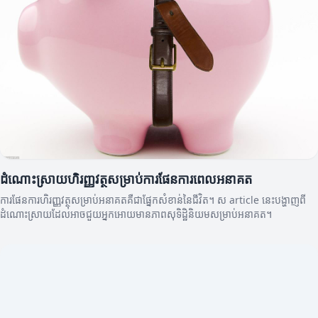
ដំណោះស្រាយហិរញ្ញវត្ថុសម្រាប់ការផែនការពេលអនាគត
ការផែនការហិរញ្ញវត្ថុសម្រាប់អនាគតគឺជាផ្នែកសំខាន់នៃជីវិត។ ស article នេះបង្ហាញពី
ដំណោះស្រាយដែលអាចជួយអ្នកអោយមានភាពសុទិដ្ឋិនិយមសម្រាប់អនាគត។