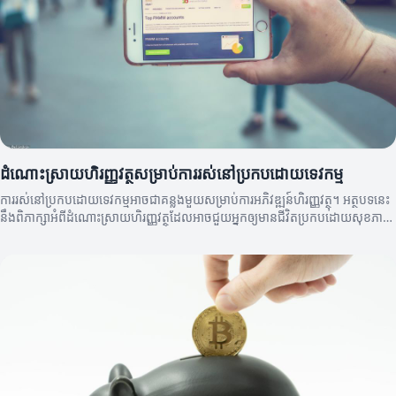
ដំណោះស្រាយហិរញ្ញវត្ថុសម្រាប់ការរស់នៅប្រកបដោយទេវកម្ម
ការរស់នៅប្រកបដោយទេវកម្មអាចជាគន្លងមួយសម្រាប់ការអភិវឌ្ឍន៍ហិរញ្ញវត្ថុ។ អត្ថបទនេះ
នឹងពិភាក្សាអំពីដំណោះស្រាយហិរញ្ញវត្ថុដែលអាចជួយអ្នកឲ្យមានជីវិតប្រកបដោយសុខភាព
និងមានការអភិវឌ្ឍន៍យូរអង្វែង។