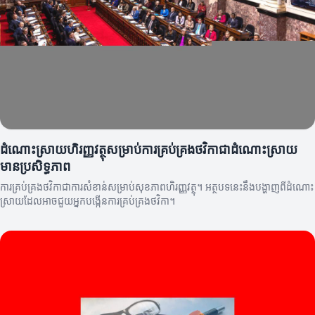
ដំណោះស្រាយហិរញ្ញវត្ថុសម្រាប់ការគ្រប់គ្រងថវិកាជាដំណោះស្រាយ
មានប្រសិទ្ធភាព
ការគ្រប់គ្រងថវិកាជាការសំខាន់សម្រាប់សុខភាពហិរញ្ញវត្ថុ។ អត្ថបទនេះនឹងបង្ហាញពីដំណោះ
ស្រាយដែលអាចជួយអ្នកបង្កើនការគ្រប់គ្រងថវិកា។