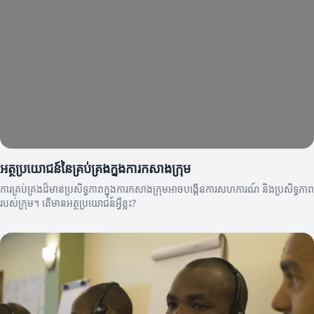
អត្ថប្រយោជន៍នៃគ្រប់គ្រងក្នុងការកសាងក្រុម
ការគ្រប់គ្រងដ៏មានប្រសិទ្ធភាពក្នុងការកសាងក្រុមអាចបង្កើនការសហការណ៍ និងប្រសិទ្ធភាព
របស់ក្រុម។ តើមានអត្ថប្រយោជន៍អ្វីខ្លះ?