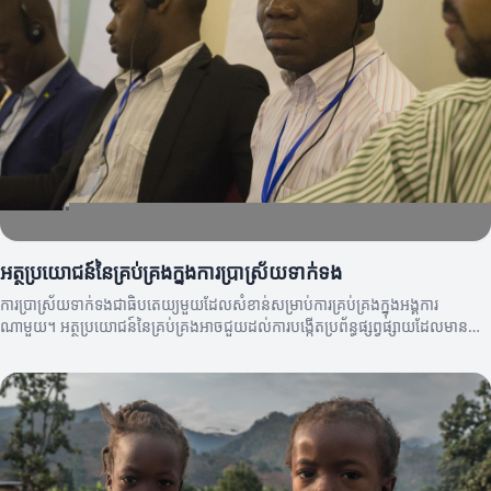
អត្ថប្រយោជន៍នៃគ្រប់គ្រងក្នុងការប្រាស្រ័យទាក់ទង
ការប្រាស្រ័យទាក់ទងជាធិបតេយ្យមួយដែលសំខាន់សម្រាប់ការគ្រប់គ្រងក្នុងអង្គការ
ណាមួយ។ អត្ថប្រយោជន៍នៃគ្រប់គ្រងអាចជួយដល់ការបង្កើតប្រព័ន្ធផ្សព្វផ្សាយដែលមាន
សុវត្ថិភាព និងមានប្រសិទ្ធភាព។