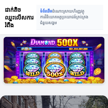
ដាក់តិច ឈ្នះលើសការរំពឹង
ដាក់តិច
ទំព័រដើម
ដំណោះស្រាយហិរញ្ញវត្ថុ
ឈ្នះលើសការ
ការវិនិយោគ
អត្ថប្រយោជន៍គ្រប់គ្រង
ជំនួយសង្គម
រំពឹង