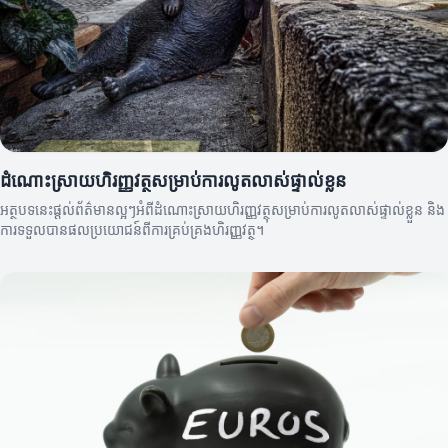
ដំណោះស្រាយហិរញ្ញវត្ថុសម្រាប់ការលូតលាស់ផ្ទាល់ខ្លួន
អត្ថបទនេះផ្តល់ព័ត៌មានល្អៗអំពីដំណោះស្រាយហិរញ្ញវត្ថុសម្រាប់ការលូតលាស់ផ្ទាល់ខ្លួន និង
ការទទួលបានផលប្រយោជន៍ពីការគ្រប់គ្រងហិរញ្ញវត្ថុ។