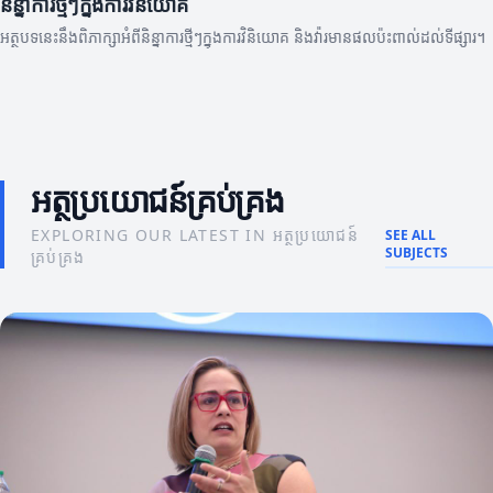
និន្នាការថ្មីៗក្នុងការវិនិយោគ
អត្ថបទនេះនឹងពិភាក្សាអំពីនិន្នាការថ្មីៗក្នុងការវិនិយោគ និងវ៉ារមានផលប៉ះពាល់ដល់ទីផ្សារ។
អត្ថប្រយោជន៍គ្រប់គ្រង
EXPLORING OUR LATEST IN អត្ថប្រយោជន៍
SEE ALL
SUBJECTS
គ្រប់គ្រង