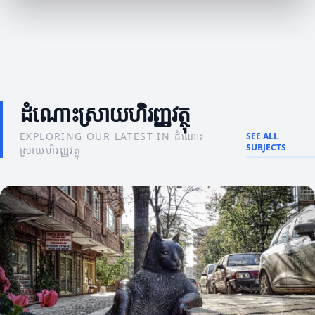
ដំណោះស្រាយហិរញ្ញវត្ថុ
EXPLORING OUR LATEST IN ដំណោះ
SEE ALL
SUBJECTS
ស្រាយហិរញ្ញវត្ថុ