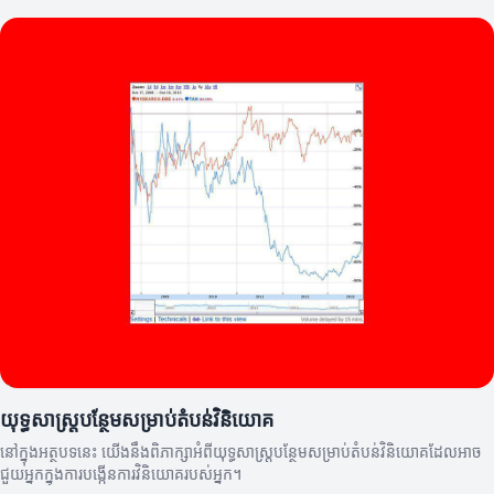
យុទ្ធសាស្ត្របន្ថែមសម្រាប់តំបន់វិនិយោគ
នៅក្នុងអត្ថបទនេះ យើងនឹងពិភាក្សាអំពីយុទ្ធសាស្ត្របន្ថែមសម្រាប់តំបន់វិនិយោគដែលអាច
ជួយអ្នកក្នុងការបង្កើនការវិនិយោគរបស់អ្នក។