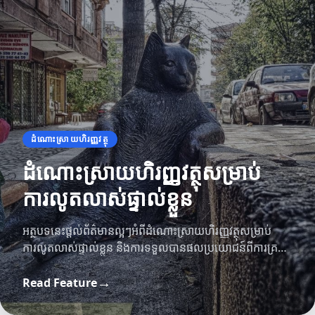
ដំណោះស្រាយហិរញ្ញវត្ថុ
ដំណោះស្រាយហិរញ្ញវត្ថុសម្រាប់
ការលូតលាស់ផ្ទាល់ខ្លួន
អត្ថបទនេះផ្តល់ព័ត៌មានល្អៗអំពីដំណោះស្រាយហិរញ្ញវត្ថុសម្រាប់
ការលូតលាស់ផ្ទាល់ខ្លួន និងការទទួលបានផលប្រយោជន៍ពីការគ្រប់
គ្រងហិរញ្ញវត្ថុ។
→
Read Feature
ការវិនិយោគ
អត្ថប្រយោជន៍គ្រប់គ្រង
យុទ្ធសាស្ត្រ​ការ​វិនិយោគ​សម្រាប់​ឆ្នាំ ២០២៤
អត្ថប្រយោជន៍នៃគ្រប់គ្រងក្នុងអាជីវកម្មទំនើប