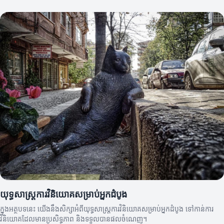
យុទ្ធសាស្ត្រការវិនិយោគសម្រាប់អ្នកដំបូង
ក្នុងអត្ថបទនេះ យើងនឹងសិក្សាអំពីយុទ្ធសាស្ត្រការវិនិយោគសម្រាប់អ្នកដំបូង ទៅកាន់ការ
វិនិយោគដែលមានប្រសិទ្ធភាព និងទទួលបានផលចំណេញ។