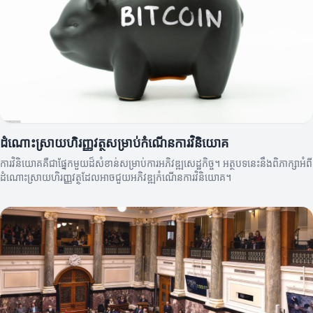
ដំណោះស្រាយហិរញ្ញវត្ថុសម្រាប់កំណើនការវិនិយោគ
ការវិនិយោគគឺជាផ្នែកមួយដ៏សំខាន់សម្រាប់ការអភិវឌ្ឍសេដ្ឋកិច្ច។ អត្ថបទនេះនឹងពិភាក្សាអំពី
ដំណោះស្រាយហិរញ្ញវត្ថុដែលអាចជួយអភិវឌ្ឍកំណើនការវិនិយោគ។