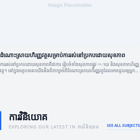
ដំណោះស្រាយហិរញ្ញវត្ថុសម្រាប់ការរស់នៅប្រកបដោយសុខភាព
ការរស់នៅប្រកបដោយសុខភាពគឺជាការ រៀបចំទាំងសុខភាពផ្លូវကាយ និងសុខភាពហិរញ្ញ
វត្ថុ។ នៅក្នុងអត្ថបទនេះយើងនឹងពិភាក្សាអំពីដំណោះស្រាយហិរញ្ញវត្ថុដែលអាចជួយឲ្យអ្នក
មានជីវិតប្រកបដោយសុខភាព។
ការវិនិយោគ
SEE ALL SUBJECTS
EXPLORING OUR LATEST IN ការវិនិយោគ